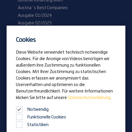
Güterbeförderung Wien
Austria´s Best Companies
Ausgabe 01/2024
Ausgabe 02/2023
Cookies
Be Prangl
Offene Jobs
Diese Website verwendet technisch notwendige
Lehrlinge
Cookies. Für die Anzeige von Videos benötigen wir
außerdem ihre Zustimmung zu funktionellen
Cookies. Mit Ihrer Zustimmung zu statistischen
Vision
Cookies erfassen wir anonymisiert das
Auszeichnungen
Userverhalten und optimieren so die
Familienunternehmen
Benutzerfreundlichkeit. Für weitere Informationen
klicken Sie bitte auf unsere
Datenschutzerklärung
.
News
Firmenmagazin
Notwendig
Funktionelle Cookies
Statistiken