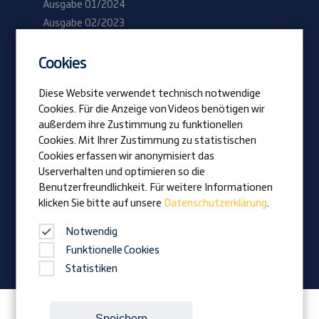
Ausgabe 01/2024
Ausgabe 02/2023
Cookies
Be Prangl
Offene Jobs
Diese Website verwendet technisch notwendige
Lehrlinge
Cookies. Für die Anzeige von Videos benötigen wir
außerdem ihre Zustimmung zu funktionellen
Cookies. Mit Ihrer Zustimmung zu statistischen
Vision
Cookies erfassen wir anonymisiert das
Auszeichnungen
Userverhalten und optimieren so die
Familienunternehmen
Benutzerfreundlichkeit. Für weitere Informationen
klicken Sie bitte auf unsere
Datenschutzerklärung
.
News
Firmenmagazin
Notwendig
Funktionelle Cookies
Statistiken
Folgen Sie Prangl auf:
Speichern