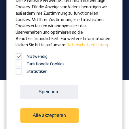
Diese Website verwendet technisch notwendige
Lehrlinge
Cookies. Für die Anzeige von Videos benötigen wir
außerdem ihre Zustimmung zu funktionellen
Cookies. Mit Ihrer Zustimmung zu statistischen
Vision
Cookies erfassen wir anonymisiert das
Auszeichnungen
Userverhalten und optimieren so die
Familienunternehmen
Benutzerfreundlichkeit. Für weitere Informationen
klicken Sie bitte auf unsere
Datenschutzerklärung
.
News
Firmenmagazin
Notwendig
Funktionelle Cookies
Statistiken
Folgen Sie Prangl auf:
Speichern
Alle akzeptieren
Cookies
Kontakt
Impressum
AGB
Datenschutz
Downloads
Hinweisgeber