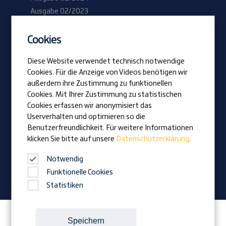
Ausgabe 02/2023
Cookies
Be Prangl
Offene Jobs
Diese Website verwendet technisch notwendige
Lehrlinge
Cookies. Für die Anzeige von Videos benötigen wir
außerdem ihre Zustimmung zu funktionellen
Cookies. Mit Ihrer Zustimmung zu statistischen
Vision
Cookies erfassen wir anonymisiert das
Auszeichnungen
Userverhalten und optimieren so die
Familienunternehmen
Benutzerfreundlichkeit. Für weitere Informationen
klicken Sie bitte auf unsere
Datenschutzerklärung
.
News
Firmenmagazin
Notwendig
Funktionelle Cookies
Statistiken
Folgen Sie Prangl auf:
Speichern