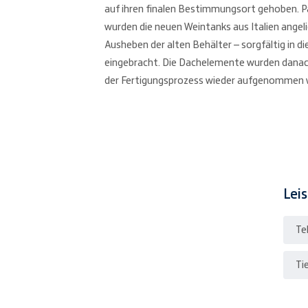
auf ihren finalen Bestimmungsort gehoben. P
wurden die neuen Weintanks aus Italien angeli
Ausheben der alten Behälter – sorgfältig in d
eingebracht. Die Dachelemente wurden danac
der Fertigungsprozess wieder aufgenommen 
Lei
Te
Ti