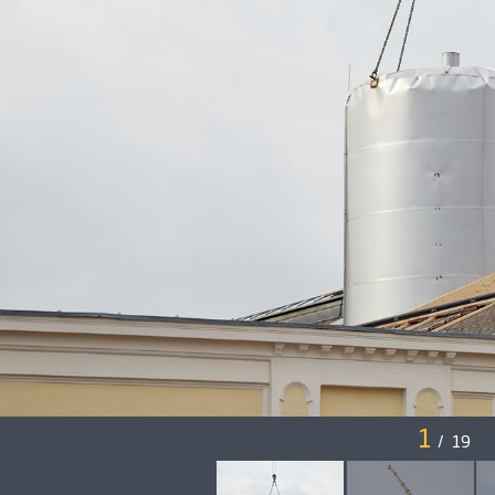
1
/
19