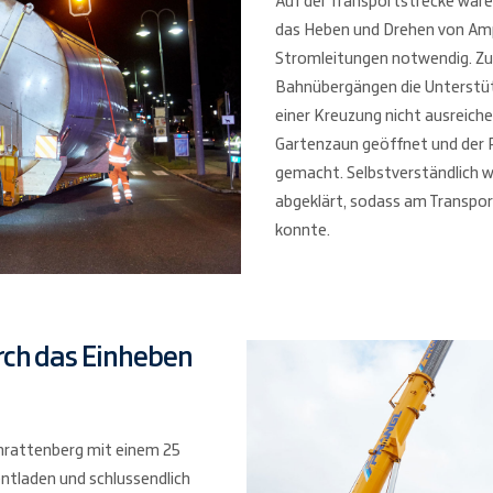
Auf der Transportstrecke wa
das Heben und Drehen von Amp
Stromleitungen notwendig. Zus
Bahnübergängen die Unterstüt
einer Kreuzung nicht ausreiche
Gartenzaun geöffnet und der 
gemacht. Selbstverständlich wu
abgeklärt, sodass am Transpor
konnte.
rch das Einheben
hrattenberg mit einem 25
ntladen und schlussendlich