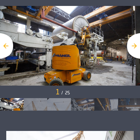
1
/
25