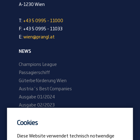
A-1230 Wien
T:
+43 5 0995 - 11000
F: +43 5 0995 - 11033
E:
wien@prangl.at
NEWS
Champions League
Passagierschiff
Güterbeförderung Wien
Austria´s Best Companies
Ausgabe 01/2024
Ausgabe 02/2023
Cookies
Be Prangl
Offene Jobs
Diese Website verwendet technisch notwendige