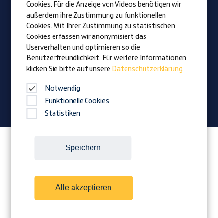
Lehrlinge
Cookies. Für die Anzeige von Videos benötigen wir
außerdem ihre Zustimmung zu funktionellen
Cookies. Mit Ihrer Zustimmung zu statistischen
Vision
Cookies erfassen wir anonymisiert das
Auszeichnungen
Userverhalten und optimieren so die
Familienunternehmen
Benutzerfreundlichkeit. Für weitere Informationen
klicken Sie bitte auf unsere
Datenschutzerklärung
.
News
Firmenmagazin
Notwendig
Funktionelle Cookies
Statistiken
Folgen Sie Prangl auf:
Speichern
Alle akzeptieren
Cookies
Kontakt
Impressum
AGB
Datenschutz
Downloads
Hinweisgeber