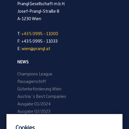
Prangl Gesellschaft m.b.H.
Josef-Prangl-Straße 8
A-1230 Wien
T:
+43 5 0995 - 11000
F: +43 5 0995 - 11033
E:
wien@prangl.at
NEWS
Champions League
Passagierschiff
Güterbeförderung Wien
Austria´s Best Companies
Ausgabe 01/2024
Ausgabe 02/2023
Cookies