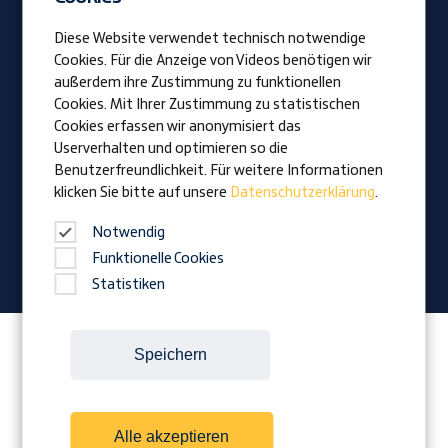
Be Prangl
Offene Jobs
Diese Website verwendet technisch notwendige
Lehrlinge
Cookies. Für die Anzeige von Videos benötigen wir
außerdem ihre Zustimmung zu funktionellen
Cookies. Mit Ihrer Zustimmung zu statistischen
Vision
Cookies erfassen wir anonymisiert das
Auszeichnungen
Userverhalten und optimieren so die
Familienunternehmen
Benutzerfreundlichkeit. Für weitere Informationen
klicken Sie bitte auf unsere
Datenschutzerklärung
.
News
Firmenmagazin
Notwendig
Funktionelle Cookies
Statistiken
Folgen Sie Prangl auf:
Speichern
Alle akzeptieren
Cookies
Kontakt
Impressum
AGB