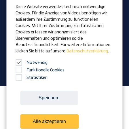
Offene Jobs
Diese Website verwendet technisch notwendige
Lehrlinge
Cookies. Für die Anzeige von Videos benötigen wir
außerdem ihre Zustimmung zu funktionellen
Cookies. Mit Ihrer Zustimmung zu statistischen
Vision
Cookies erfassen wir anonymisiert das
Auszeichnungen
Userverhalten und optimieren so die
Familienunternehmen
Benutzerfreundlichkeit. Für weitere Informationen
klicken Sie bitte auf unsere
Datenschutzerklärung
.
News
Firmenmagazin
Notwendig
Funktionelle Cookies
Statistiken
Folgen Sie Prangl auf:
Speichern
Alle akzeptieren
Cookies
Kontakt
Impressum
AGB