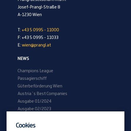
Josef-Prangl-Straße 8
A-1230 Wien
T:
+43 5 0995 - 11000
F: +43 5 0995 - 11033
E:
wien@prangl.at
NEWS
Champions League
Passagierschiff
Güterbeförderung Wien
Austria´s Best Companies
Ausgabe 01/2024
Ausgabe 02/2023
Cookies
Be Prangl