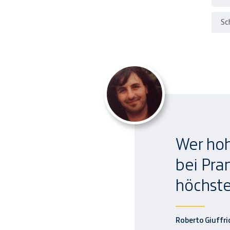
Sc
Wer hoh
bei Pra
höchste
Roberto Giuffri