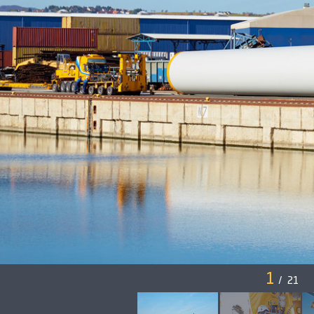
1
/
21