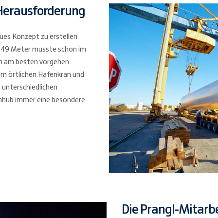
Herausforderung
aues Konzept zu erstellen.
n 49 Meter musste schon im
an am besten vorgehen
em örtlichen Hafenkran und
 unterschiedlichen
emhub immer eine besondere
Die Prangl-Mitarbe