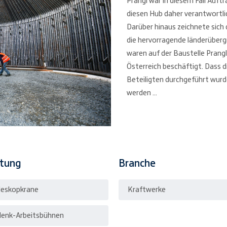
Prangl war in diesem Fall Auf
diesen Hub daher verantwortlic
Darüber hinaus zeichnete sic
die hervorragende länderüberg
waren auf der Baustelle Prang
Österreich beschäftigt. Dass di
Beteiligten durchgeführt wurd
werden ...
stung
Branche
leskopkrane
Kraftwerke
lenk-Arbeitsbühnen