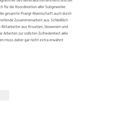
tragnehmer des Generalunternehmens und bei
h für die Koordination aller Subgewerke.
h die gesamte Prangl-Mannschaft auch durch
reifende Zusammenarbeit aus. Schließlich
l-Mitarbeiter aus Kroatien, Slowenien und
e Arbeiten zur vollsten Zufriedenheit aller
en muss daher gar nicht extra erwähnt