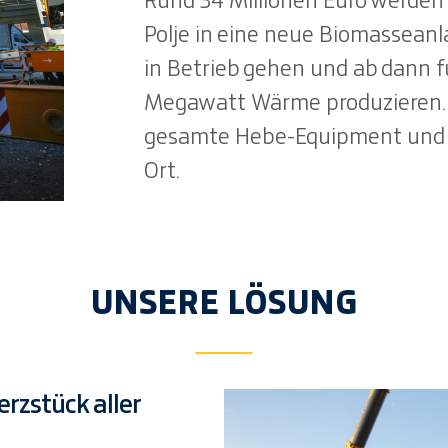
Rund 34 Millionen Euro werden 
Polje in eine neue Biomasseanla
in Betrieb gehen und ab dann 
Megawatt Wärme produzieren. P
gesamte Hebe-Equipment und 
Ort.
UNSERE LÖSUNG
rzstück aller