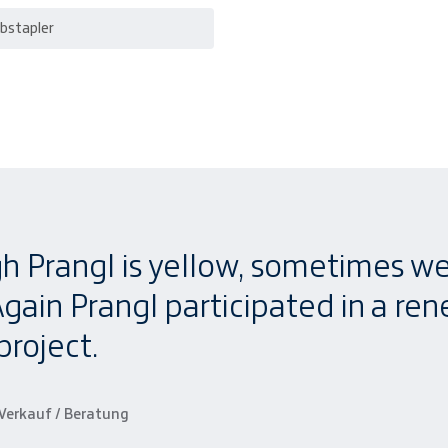
bstapler
h Prangl is yellow, sometimes we
Again Prangl participated in a re
project.
Verkauf / Beratung