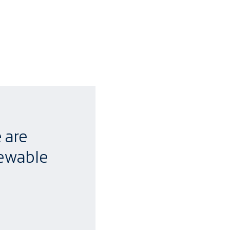
 are
newable