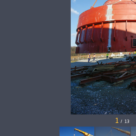
1
/
13