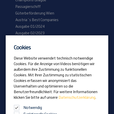
Champions League
Passagierschiff
Güterbeförderung Wien
Austria´s Best Companies
Ausgabe 01/2024
Ausgabe 02/2023
Cookies
Be Prangl
Offene Jobs
Diese Website verwendet technisch notwendige
Lehrlinge
Cookies. Für die Anzeige von Videos benötigen wir
außerdem ihre Zustimmung zu funktionellen
Cookies. Mit Ihrer Zustimmung zu statistischen
Vision
Cookies erfassen wir anonymisiert das
Auszeichnungen
Userverhalten und optimieren so die
Familienunternehmen
Benutzerfreundlichkeit. Für weitere Informationen
klicken Sie bitte auf unsere
Datenschutzerklärung
.
News
Firmenmagazin
Notwendig